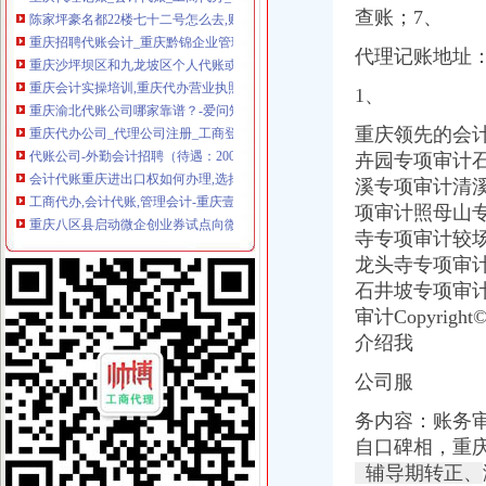
查账；7、
重庆招聘代账会计_重庆黔锦企业管理咨询有限公司招聘-汇博网
重庆沙坪坝区和九龙坡区个人代账或公司代账,求推荐？_突袭网
代理记账地址
重庆会计实操培训,重庆代办营业执照,重庆会计代账,重庆君尚财
重庆渝北代账公司哪家靠谱？-爱问知识人
1、
重庆代办公司_代理公司注册_工商登记_分公司_个体工商_代账报税_
代账公司-外勤会计招聘（待遇：2001-2999(RMB/月)以上）_沙坪坝重
重庆领先的会
会计代账重庆进出口权如何办理,选择巧叠财务_重庆巧叠财务咨询有
卉园专项审计
工商代办,会计代账,管理会计-重庆壹加壹财务咨询有限公司
溪专项审计清
重庆八区县启动微企创业券试点向微企免费提供代账、会展等服务-
项审计照母山
重庆市征集代账机构名额向微企倾斜-法律频道-华龙网
寺专项审计较
重庆市重庆市代账会计招聘_重庆喜世达木制品有限公司招聘信息_联英
龙头寺专项审
重庆同信财务代帐有限公司2017新招聘信息_电话_地址-58企业名录
石井坡专项审
重庆注册公司|重庆代理记账|代账选重庆新月会计|中小企业财税专家
重庆专业代账|代账会计|财税代理|财税外包|工商代办|代办营业执照公司
审计Copyright©
【重庆-渝北区主办代账会计_主办代账会计招聘_重庆公瑾企业管理咨
介绍我
重庆工商代办,代账记账,专业,优惠,快捷-重庆社区
公司服
重庆市瑞兴财务代账有限公司大渡口分公司-主页
会计代账-重庆政全工商咨询有限公司
务内容：账务
会计代账-重庆政全工商咨询有限公司
自口碑相，重
杭州及重庆代账同行莅临龙达财税代账中心考察-东莞市龙达信息科技
辅导期转正、
重庆市汇成财务代账有限公司-茶竹人才网