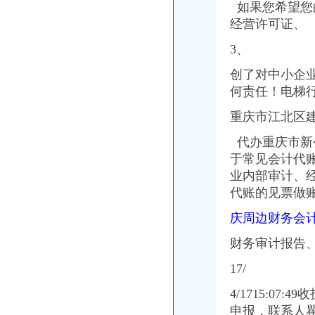
【重庆代账会计招聘网_2018年新重庆代账会计招聘信息】-重庆聘
如果您希望您
重庆麦积：代账准、快、精一个都不能少-IT168云计算专区
经营许可证、
会计代账工商注册,重庆会会财务咨询有限公司生意旺铺
18.com-重庆齐齐代理记账服务中心重庆财务公司重庆会计公司重
3、
重庆企业代账,公司注册,工商变更,社保开户,众创空间入住,餐
创了对中小企业
渝中区会计代帐、会计服务财务管理财务代理代账公司-重庆酷易搜
重庆代账专业哪家,认准巧叠财务重庆进出口权_产品中心_重庆巧
何责任！电梯行
【重庆公司注册代办500代账小规模200】价格_厂家_型号_图片-众网
重庆市江北区建新东
重庆公商代办,代账记账,专业优惠价-重庆社区
巧叠财务重庆代理记账,行业一流的重庆代帐公司【今日推荐网】
代办重庆市新
0222_重庆代办公司-重庆代办公司执照-重庆公司执照代办_重庆齐齐会
于常见
会计
代
重庆九龙坡代账公司价格浅析如何规避幼儿园财务风险-商务服务-绍兴
业内部审计、
重庆代理记账_会计代账_工商代办_公司注册_代办营业执照–重庆鹏鑫
代账的见票做
陈家坪豪名都22楼七十二号怎么去,财考代账公司的-重庆-大众点评网
重庆招聘代账会计_重庆黔锦企业管理咨询有限公司招聘-汇博网
庆周边财务会
重庆沙坪坝区和九龙坡区个人代账或公司代账,求推荐？_突袭网
重庆会计实操培训,重庆代办营业执照,重庆会计代账,重庆君尚财
财务审计报告
重庆渝北代账公司哪家靠谱？-爱问知识人
重庆代办公司_代理公司注册_工商登记_分公司_个体工商_代账报税_
17/
代账公司-外勤会计招聘（待遇：2001-2999(RMB/月)以上）_沙坪坝重
4/1715:0
会计代账重庆进出口权如何办理,选择巧叠财务_重庆巧叠财务咨询有
申报，联系人
工商代办,会计代账,管理会计-重庆壹加壹财务咨询有限公司