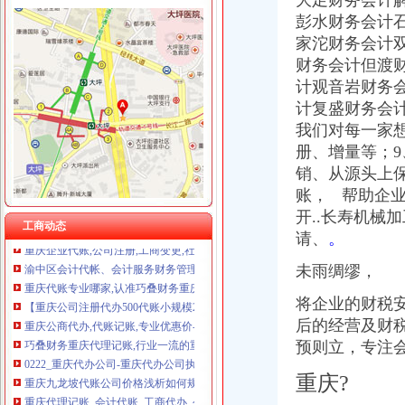
大足财务会计
重庆翡誉商贸有限公司 渝南50万 （工商注册）
彭水财务会计
重庆斯苔登托生物科技有限公司 渝南10万 （工商注册）
重庆代账公司
家沱财务会计
重庆鑫聚建筑设备租赁有限公司 渝巴3万 （工商注册）
重庆市重庆市代账会计招聘_重庆喜世达木制品有限公司招聘信息_联英
财务会计但渡
重庆恺昶贸易有限公司 渝九 （食品许可证）
代办重庆工商执照-代理重庆工商执照-代办工商执照_重庆齐齐会计代
重庆科发表面处理有限责任公司 渝北800万 （进出口权）
计观音岩财务
重庆信宝财务咨询|龙溪镇工商代办,龙溪镇会计代账,龙溪镇内审,
重庆佳技维科技发展有限公司 渝南100万 （进出口权）
计复盛财务会
【图】（出售）重庆进出口权去哪,巧叠财务重庆代账值得信赖,重庆
川思博机械有限责任公司重庆分公司 渝江 （工商注册）
我们对每一家
代理记账商业资讯-Hc360慧聪网
杭州思锐贸易有限公司重庆大都会分公司 渝中 工商注册
册、增量等；
【重庆代账会计招聘网_2018年新重庆代账会计招聘信息】-重庆聘
重庆麦积：代账准、快、精一个都不能少-IT168云计算专区
销、从源头上
会计代账工商注册,重庆会会财务咨询有限公司生意旺铺
账， 帮助企业
18.com-重庆齐齐代理记账服务中心重庆财务公司重庆会计公司重
开..长寿机械
工商动态
重庆企业代账,公司注册,工商变更,社保开户,众创空间入住,餐
请、
。
渝中区会计代帐、会计服务财务管理财务代理代账公司-重庆酷易搜
重庆代账专业哪家,认准巧叠财务重庆进出口权_产品中心_重庆巧
未雨绸缪，
【重庆公司注册代办500代账小规模200】价格_厂家_型号_图片-众网
将企业的财税
重庆公商代办,代账记账,专业优惠价-重庆社区
巧叠财务重庆代理记账,行业一流的重庆代帐公司【今日推荐网】
后的经营及财
0222_重庆代办公司-重庆代办公司执照-重庆公司执照代办_重庆齐齐会
预则立，专注
重庆九龙坡代账公司价格浅析如何规避幼儿园财务风险-商务服务-绍兴
重庆?
重庆代理记账_会计代账_工商代办_公司注册_代办营业执照–重庆鹏鑫
陈家坪豪名都22楼七十二号怎么去,财考代账公司的-重庆-大众点评网