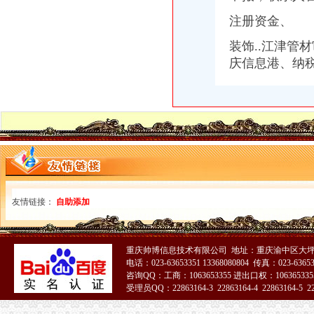
重庆八区县启动微企创业券试点向微企免费提供代账、会展等服务-
注册资金、
重庆市征集代账机构名额向微企倾斜-法律频道-华龙网
重庆市重庆市代账会计招聘_重庆喜世达木制品有限公司招聘信息_联英
装饰..江津管
重庆同信财务代帐有限公司2017新招聘信息_电话_地址-58企业名录
庆信息港、纳
重庆注册公司|重庆代理记账|代账选重庆新月会计|中小企业财税专家
重庆专业代账|代账会计|财税代理|财税外包|工商代办|代办营业执照公司
【重庆-渝北区主办代账会计_主办代账会计招聘_重庆公瑾企业管理咨
重庆工商代办,代账记账,专业,优惠,快捷-重庆社区
重庆市瑞兴财务代账有限公司大渡口分公司-主页
会计代账-重庆政全工商咨询有限公司
会计代账-重庆政全工商咨询有限公司
杭州及重庆代账同行莅临龙达财税代账中心考察-东莞市龙达信息科技
重庆市汇成财务代账有限公司-茶竹人才网
重庆代办公司注册,重庆工商代办,重庆工商注册,重庆财务代账
友情链接：
自助添加
重庆锦都财务公司_重庆工商注册_财务代账_资质代办_商标注册
渝中区代账协会获正式授牌-搜狐滚动
代办重庆工商执照-代理重庆工商执照-代办工商执照_重庆齐齐会计代
重庆帅博信息技术有限公司 地址：重庆渝中区大坪
代账服务-重庆税收优惠政策-重庆市黔江区正工业园官网30%-50%
电话：023-63653351 13368080804 传真：023-6365
揭低价代账公司的潜规则！_搜狐财经_搜狐网
咨询QQ：工商：1063653355 进出口权：1063653355
受理员QQ：22863164-3 22863164-4 22863164-5 228
重庆六成以上中小微企选择代账服务业内人士呼吁进一步规范市场_测
重庆沙坪坝区代账报税会计代理哪家便宜？成效财务
51La