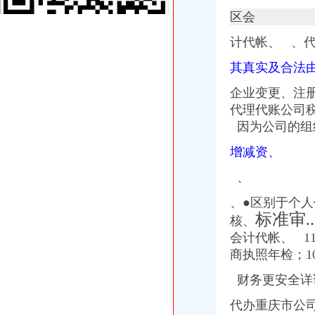
重庆代办公司注册,重庆工商代办,重庆工商注册,重庆财务代账
区会
重庆锦都财务公司_重庆工商注册_财务代账_资质代办_商标注册
渝中区代账协会获正式授牌-搜狐滚动
计代帐、 、
代办重庆工商执照-代理重庆工商执照-代办工商执照_重庆齐齐会计代
代账服务-重庆税收优惠政策-重庆市黔江区正工业园官网30%-50%
其真实及合法
揭低价代账公司的潜规则！_搜狐财经_搜狐网
企业变更、注册
重庆六成以上中小微企选择代账服务业内人士呼吁进一步规范市场_测
代理代账公司
重庆沙坪坝区代账报税会计代理哪家便宜？成效财务
重庆符合条件微企找人代账可免费两年_资讯频道_中国会计视野网_为
因为公
司的组
工商注册,税务代账,欢迎咨询！！！-重庆渝中内资公司注册-起点8
增减资、
重庆会计代账,价比高的出口退税可选代理记账_商城_重庆巧叠财务
www.rbjycw.com重庆财务代理渝中财务代账沙坪坝财务审计九龙坡财务
、
个人代账的看过来,重庆金蝶_重庆财考,国庆大优惠_志趣网
重庆市汇成财务代账有限公司
、●区别于个
重庆代办网-重庆代办第一平台重庆工商代办重庆会计代账重庆ICP代
标准审.
核、
重庆代账公司
会计代帐、
1
重庆市重庆市代账会计招聘_重庆喜世达木制品有限公司招聘信息_联英
商执照年检；1
代办重庆工商执照-代理重庆工商执照-代办工商执照_重庆齐齐会计代
重庆信宝财务咨询|龙溪镇工商代办,龙溪镇会计代账,龙溪镇内审,
财务更安全详
【图】（出售）重庆进出口权去哪,巧叠财务重庆代账值得信赖,重庆
代理记账商业资讯-Hc360慧聪网
代办重庆市公