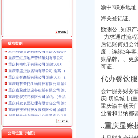
渝中?联系地址
海关登记证、
勘测公..知识
力求通过流程
成功案例
后记账何姐会
重庆三虹房地产营销策划有限公司
废，连续3年客
重庆柯翰电子有限公司 渝潼500万 （进出口权）
账品牌。、更
重庆泰盛贷款咨询有限公司 渝高 （工商注册）
可证、
重庆翡誉商贸有限公司 渝南50万 （工商注册）
重庆斯苔登托生物科技有限公司 渝南10万 （工商注册）
代办餐饮服
重庆鑫聚建筑设备租赁有限公司 渝巴3万 （工商注册）
重庆恺昶贸易有限公司 渝九 （食品许可证）
会计服务财务管
重庆科发表面处理有限责任公司 渝北800万 （进出口权）
庆[切换城市]
重庆佳技维科技发展有限公司 渝南100万 （进出口权）
重庆渝中朝天
川思博机械有限责任公司重庆分公司 渝江 （工商注册）
业者和出纳都
杭州思锐贸易有限公司重庆大都会分公司 渝中 工商注册
重庆三虹房地产营销策划有限公司
..重庆显
重庆柯翰电子有限公司 渝潼500万 （进出口权）
公司位置（地图）
重庆泰盛贷款咨询有限公司 渝高 （工商注册）