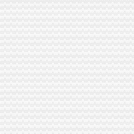
重庆符合条件微企找人代账可免费两年_资讯频道_中国会计视野网_为
工商注册,税务代账,欢迎咨询！！！-重庆渝中内资公司注册-起点8
重庆会计代账,价比高的出口退税可选代理记账_商城_重庆巧叠财务
www.rbjycw.com重庆财务代理渝中财务代账沙坪坝财务审计九龙坡财务
个人代账的看过来,重庆金蝶_重庆财考,国庆大优惠_志趣网
重庆市汇成财务代账有限公司
重庆代办网-重庆代办第一平台重庆工商代办重庆会计代账重庆ICP代