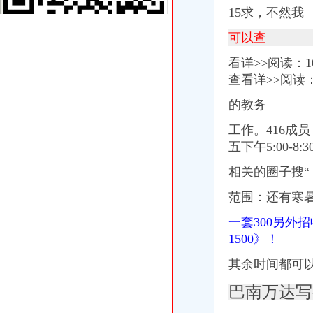
【工商年检】_工商年检公司大全_工商年检价格_顺企网
15求，不然我
【58同城】重庆渝北沙坪工商注册_公司注册代理_代办注册公司价格
可以查
财产保险公司报账制财务管理模式讨_中华会计网校
《我国增值税专用发票管理中存在的问题及对策》
看详>>阅读：1
财产保险公司报账制财务管理模式讨_中华会计网校
查看详>>阅读
[杜兰7代篮球鞋男鞋全明星kd6代鸳鸯8代人月立日低帮战靴]人
海鸳鸯戏水笔筒专业交易公司_志趣网
的教务
车险链上个个市场混程度触目惊心-车险-东方财经-东方网
车险链上个个市场混程序触目惊心-保险频道-和讯网
工作。416成员
云南蜂王浆、万源,个电话就送到家-食品商务网资讯
五下午5:00-8:3
武汉地税昂迈向全国一流-图片新闻-湖北省地方税务局
相关的圈子搜“
图文：武汉地税昂迈向全国一流|纳税户|试点_凤凰资讯
深圳鸳鸯金楼珠宝股份有限公司公开转让说明书_鸳鸯金楼（）
范围：还有寒
2013年3月保险监管机构公示保险公司罚单排行榜_中金在线_专题
图文:武汉地税昂迈向全国一流-搜狐滚动
一套300另外
毕业论文《关于个体工商户建账建制和纳税问题的讨》资料.doc
1500》！
毕业论文《关于个体工商户建账建制和纳税问题的讨》.doc
鸳鸯代账公司
其余时间都可
香港百家姓百福底鸳鸯双姓氏红包袋利是封创意结合体你我他她靓_团
巴南万达写
【2015收购紫砂壶昆山德正有限公司】价格,厂家,瓷器工艺品-搜了网
（南京/无锡/苏州/杭州/上海/绍兴）+乌镇双卧八日_国内游_陕西海外