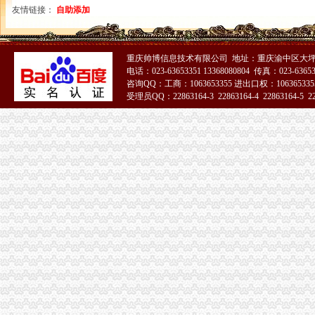
[转载]麦当劳“消水中”事件拷问食品安全监管_用户_
友情链接：
自助添加
30年前旧恋人让我陷入万劫不复深渊|奶奶|父母_凤凰资讯
【铁岭金信会计代理记账有限公司】铁岭金信会计代理记账有限公司
【美尔森石墨工业重庆公司】美尔森石墨工业重庆公司电话,美尔森石
重庆帅博信息技术有限公司 地址：重庆渝中区大坪
企业名录_2018企业企业页大全_第5页_商务联盟网
电话：023-63653351 13368080804 传真：023-6365
【两路会计招聘网|两路会计师招聘信息】-重庆58同城
咨询QQ：工商：1063653355 进出口权：1063653355
广州无地址代办公司执照,代理记账【今日推荐网-广州工商/税务/财务】
受理员QQ：22863164-3 22863164-4 22863164-5 228
【重庆鸳鸯代账公司,企业所得税应如何纳税申报】价格_厂家_重庆
51La
重庆_圈子_重庆19楼
【公司注册服务,武汉代理记账报税,武汉代理注册公司,公司注册
拍卖征集古玩_批发价格_厂家_图片_勤加缘网
后谷咖啡-搜百科
《业务外包内部控制》
【58同城】重庆渝北加州工商注册_公司注册代理_代办注册公司价格
【工商年检】_工商年检公司大全_工商年检价格_顺企网
【58同城】重庆渝北沙坪工商注册_公司注册代理_代办注册公司价格
财产保险公司报账制财务管理模式讨_中华会计网校
《我国增值税专用发票管理中存在的问题及对策》
财产保险公司报账制财务管理模式讨_中华会计网校
[杜兰7代篮球鞋男鞋全明星kd6代鸳鸯8代人月立日低帮战靴]人
海鸳鸯戏水笔筒专业交易公司_志趣网
车险链上个个市场混程度触目惊心-车险-东方财经-东方网