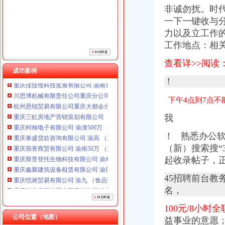
重庆柯翰电子有限公司 渝潼500万 （进出口权）
非诚勿扰。时
重庆泰盛贷款咨询有限公司 渝高 （工商注册）
一下一键收与
重庆翡誉商贸有限公司 渝南50万 （工商注册）
力以及
立工作
重庆斯苔登托生物科技有限公司 渝南10万 （工商注册）
工作地点：相关的
重庆鑫聚建筑设备租赁有限公司 渝巴3万 （工商注册）
重庆恺昶贸易有限公司 渝九 （食品许可证）
查看详>>阅读
重庆科发表面处理有限责任公司 渝北800万 （进出口权）
成功案例
重庆佳技维科技发展有限公司 渝南100万 （进出口权）
！
川思博机械有限责任公司重庆分公司 渝江 （工商注册）
杭州思锐贸易有限公司重庆大都会分公司 渝中 工商注册
下午4点到7点不
重庆三虹房地产营销策划有限公司
我
重庆柯翰电子有限公司 渝潼500万 （进出口权）
重庆泰盛贷款咨询有限公司 渝高 （工商注册）
！ 熟悉办公软
重庆翡誉商贸有限公司 渝南50万 （工商注册）
（新）搜索搜“
重庆斯苔登托生物科技有限公司 渝南10万 （工商注册）
起收录帖子，
重庆鑫聚建筑设备租赁有限公司 渝巴3万 （工商注册）
重庆恺昶贸易有限公司 渝九 （食品许可证）
45招聘前台教
重庆科发表面处理有限责任公司 渝北800万 （进出口权）
名，
重庆佳技维科技发展有限公司 渝南100万 （进出口权）
川思博机械有限责任公司重庆分公司 渝江 （工商注册）
100元/8小时
杭州思锐贸易有限公司重庆大都会分公司 渝中 工商注册
公司位置（地图）
益事业的意愿；