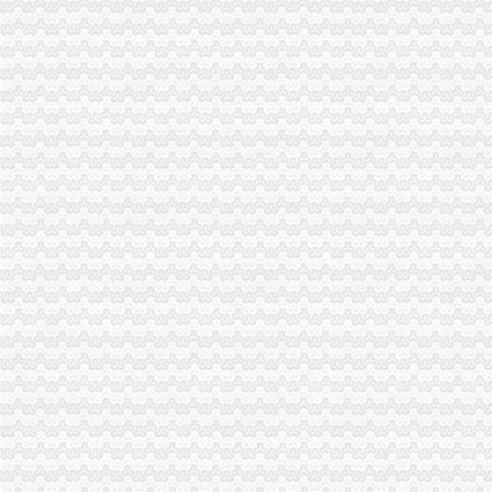
车险链上个个市场混程序触目惊心-保险频道-和讯网
云南蜂王浆、万源,个电话就送到家-食品商务网资讯
武汉地税昂迈向全国一流-图片新闻-湖北省地方税务局
图文：武汉地税昂迈向全国一流|纳税户|试点_凤凰资讯
深圳鸳鸯金楼珠宝股份有限公司公开转让说明书_鸳鸯金楼（）
2013年3月保险监管机构公示保险公司罚单排行榜_中金在线_专题
图文:武汉地税昂迈向全国一流-搜狐滚动
毕业论文《关于个体工商户建账建制和纳税问题的讨》资料.doc
毕业论文《关于个体工商户建账建制和纳税问题的讨》.doc