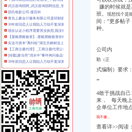
武汉咨询招聘_武汉咨询招聘信息_智联武汉招聘网_找工作求职_智联招
嫌的时候就是
邵氏电影公司-搜百科
青岛上豪会计服务有限公司是经财政局批准成立-山东青岛会计审计信息
班。
现想找个是
30年前旧恋人让我陷入万劫不复深渊_网易新闻
间
：”更多帖子
现在认证小程序需要营业执照,我没有实体,怎么可以办一个营业执
种。
【显账摆账验资】-显账摆账验资价格|批发-显账摆账验资
实业与资本“离纠纷”湖北天峡鲟业上市浮沉记_新浪新闻
【工商注册代理】_工商注册代理公司大全_工商注册代理价格_顺企网
公司内
[转载]麦当劳“消水中”事件拷问食品安全监管_用户_
30年前旧恋人让我陷入万劫不复深渊|奶奶|父母_凤凰资讯
勤（正
【铁岭金信会计代理记账有限公司】铁岭金信会计代理记账有限公司
【美尔森石墨工业重庆公司】美尔森石墨工业重庆公司电话,美尔森石
式编制）要求
企业名录_2018企业企业页大全_第5页_商务联盟网
”
【两路会计招聘网|两路会计师招聘信息】-重庆58同城
广州无地址代办公司执照,代理记账【今日推荐网-广州工商/税务/财务】
4敢于挑战自己
【重庆鸳鸯代账公司,企业所得税应如何纳税申报】价格_厂家_重庆
重庆_圈子_重庆19楼
来， 每天晚上
【公司注册服务,武汉代理记账报税,武汉代理注册公司,公司注册
企单位工作地
拍卖征集古玩_批发价格_厂家_图片_勤加缘网
我不傻，
后谷咖啡-搜百科
《业务外包内部控制》
查看详>>阅读
【58同城】重庆渝北加州工商注册_公司注册代理_代办注册公司价格