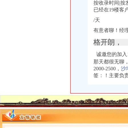
按收录时间|按
【招聘信息_2017年新招聘信息_人才招聘】-【电梯】-baixing.com
优惠价注册公司、代账、一般纳税人认_十堰工商注册_十堰列表网
已经在19楼客
【重庆火星物流有限公司（MARS）】-同城快递-重庆赶集网
/天
合肥政务区东流路周边新公司注册老会计代账上门取票找会计到
财务咨询服务名录_2018财务咨询服务企业页大全_商务联盟网
有意者聊！经
富达财务,池州税务代办公司价格,税务代办公司_铜陵市富达财务代
长沙税务管理：哪里有正宗酱香饼培训-长沙爱问分类
格开朗，
公司代帐每月99z至149元封顶-江苏南京会计审计信息
常熟公司注册代理记账工商年报商标注册财务咨询淘宝企业【今日推
诚邀您的加入
代理记账→晋江代理记账公司_金算盘会计培训•财务_金泉网
那天都很无聊
【重庆路诚风货运代理有限公司_重庆路诚风货运代理有限公司】-国内
2000-2500，
沙
长沙注册税务师：哪里可以学卤龙虾长沙正宗卤龙虾技术培训-长沙爱
中国马鞍山雨山区页|名录_中国马鞍山雨山区公司|厂家-八方资源马
签：！主要负
武汉咨询招聘_武汉咨询招聘信息_智联武汉招聘网_找工作求职_智联招
邵氏电影公司-搜百科
青岛上豪会计服务有限公司是经财政局批准成立-山东青岛会计审计信息
30年前旧恋人让我陷入万劫不复深渊_网易新闻
现在认证小程序需要营业执照,我没有实体,怎么可以办一个营业执
【显账摆账验资】-显账摆账验资价格|批发-显账摆账验资
实业与资本“离纠纷”湖北天峡鲟业上市浮沉记_新浪新闻
【工商注册代理】_工商注册代理公司大全_工商注册代理价格_顺企网