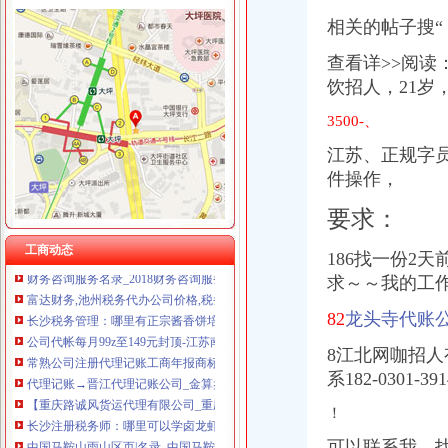
相关的帖子搜“
查看详>>阅读
饮招人，21岁
鸳鸯代账公司
香港百家姓百福底鸳鸯双姓氏红包袋利是封创意结合体你我他她靓_团
3500-、
【2015收购紫砂壶昆山德正有限公司】价格,厂家,瓷器工艺品-搜了网
江苏、正规字
（南京/无锡/苏州/杭州/上海/绍兴）+乌镇双卧八日_国内游_陕西海外
【招聘信息_2017年新招聘信息_人才招聘】-【电梯】-baixing.com
件操作，
优惠价注册公司、代账、一般纳税人认_十堰工商注册_十堰列表网
要求：
【重庆火星物流有限公司（MARS）】-同城快递-重庆赶集网
合肥政务区东流路周边新公司注册老会计代账上门取票找会计到
工商动态
186找一份2
财务咨询服务名录_2018财务咨询服务企业页大全_商务联盟网
求～～我的工
富达财务,池州税务代办公司价格,税务代办公司_铜陵市富达财务代
长沙税务管理：哪里有正宗酱香饼培训-长沙爱问分类
82
龙头寺代账
公司代帐每月99z至149元封顶-江苏南京会计审计信息
常熟公司注册代理记账工商年报商标注册财务咨询淘宝企业【今日推
8江北网咖招人有
代理记账→晋江代理记账公司_金算盘会计培训•财务_金泉网
系182-0301-
【重庆路诚风货运代理有限公司_重庆路诚风货运代理有限公司】-国内
长沙注册税务师：哪里可以学卤龙虾长沙正宗卤龙虾技术培训-长沙爱
！
中国马鞍山雨山区页|名录_中国马鞍山雨山区公司|厂家-八方资源马
可以联系我，找